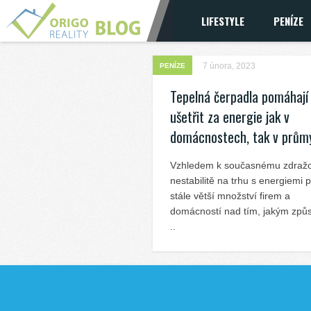
LIFESTYLE
PENÍZE
7 února, 2023
PENÍZE
Tepelná čerpadla pomáhají
ušetřit za energie jak v
domácnostech, tak v prům
Vzhledem k současnému zdražo
nestabilitě na trhu s energiemi 
stále větší množství firem a
domácností nad tím, jakým zp
..