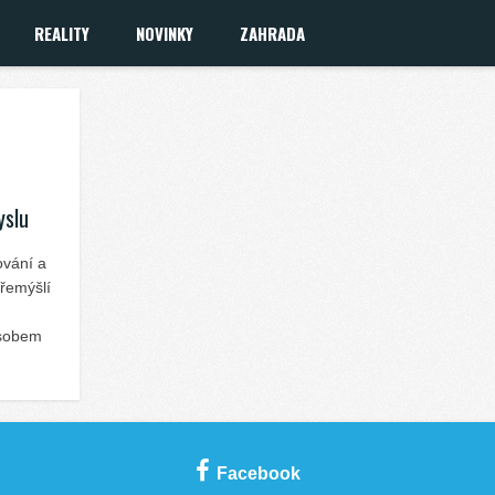
REALITY
NOVINKY
ZAHRADA
yslu
vání a
přemýšlí
ůsobem
Facebook